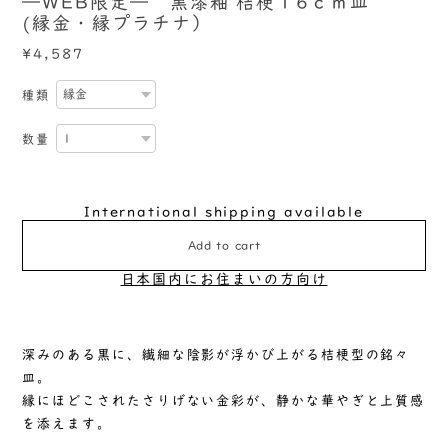
―WEB限定― 黒漆釉 桔梗１6ｃｍ皿
(縁金・縁プラチナ）
¥4,587
種類
数量
International shipping available
Add to cart
日本国内にお住まいの方向け
深みのある黒に、繊細な陰影が浮かび上がる桔梗型の銘々
皿。
縁にほどこされたさりげない金彩が、静かな華やぎと上質感
を添えます。