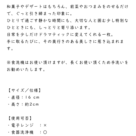
和菓子やデザートはもちろん、前菜やおつまみをのせるだけ
で、ぐっと引き締まった印象に。
ひとりで過ごす静かな時間にも、大切な人と囲む少し特別な
ひとときにも、しっとりと寄り添います。
日常を少しだけドラマティックに変えてくれる一枚。
手に取るたびに、その奥行きのある美しさに惹き込まれま
す。
※食洗機はお使い頂けますが、長くお使い頂くため手洗いを
お勧めいたします。
【サイズ／仕様】
・直径：16 cm
・高さ：約2cm
【使用可否】
・電子レンジ ：×
・食器洗浄機 ：○