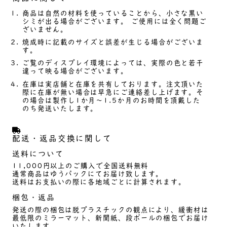
商品は自然の材料を使っていることから、小さな黒い
シミが出る場合がございます。 ご使用には全く問題ご
ざいません。
焼成時に記載のサイズと誤差が生じる場合がございま
す。
ご覧のディスプレイ環境によっては、実際の色と若干
違って映る場合がございます。
在庫は実店舗と在庫を共有しております。注文頂いた
際に在庫が無い場合は早急にご連絡差し上げます。そ
の場合は製作し1か月～1.5か月のお時間を頂戴した
のち発送いたします。
配送・返品交換に関して
送料について
11,000円以上のご購入で全国送料無料
通常商品はゆうパックにてお届け致します。
送料はお支払いの際に各地域ごとに計算されます。
梱包・返品
発送の際の梱包は脱プラスチックの観点により、緩衝材は
最低限のミラーマット、新聞紙、段ボールの梱包でお届け
いたします。