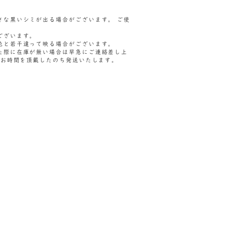
さな黒いシミが出る場合がございます。 ご使
ございます。
色と若干違って映る場合がございます。
た際に在庫が無い場合は早急にご連絡差し上
のお時間を頂戴したのち発送いたします。