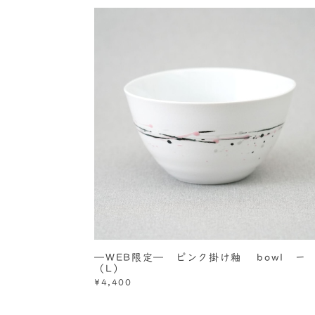
―WEB限定― ピンク掛け釉 bowl 
（L）
¥4,400