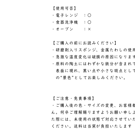
【使用可否】
・電子レンジ ：○
・食器洗浄機 ：○
・オーブン ：×
【ご購入の前にお読みください】
・研磨剤入りスポンジ、金属たわしの使
・急激な温度変化は破損の原因になりま
・原料の陶土にはわずかな鉄分が含まれ
表面に現れ、黒い点や小さな斑点として
の“景色”としてお楽しみください。
【ご注意・免責事項】
・ご購入後の色・サイズの変更、お客様
ん。何卒ご理解賜りますようお願い申し
た際には、未使用の状態で対応させてい
ください。送料は当窯が負担いたします