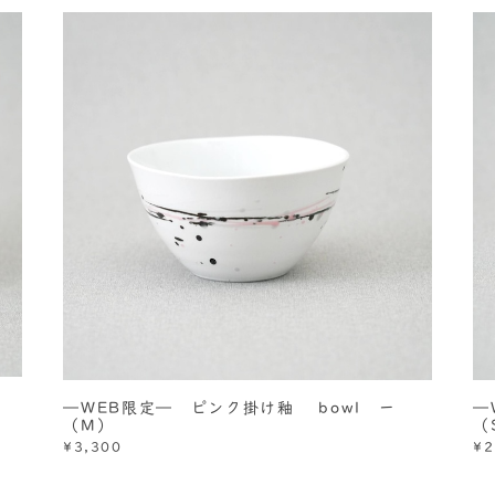
ー
―
―WEB限定― ピンク掛け釉 bowl ー
（
（M）
¥2
¥3,300