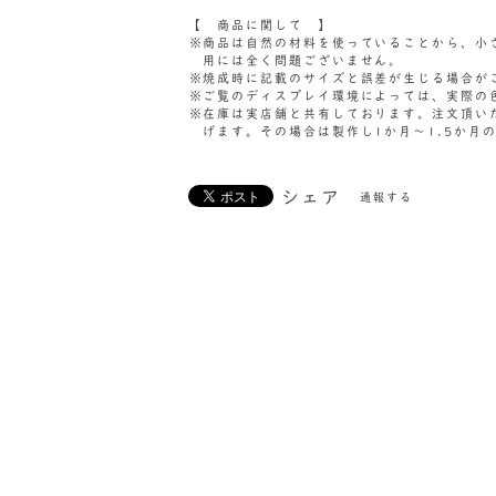
【 商品に関して 】
商品は自然の材料を使っていることから、小
用には全く問題ございません。
焼成時に記載のサイズと誤差が生じる場合が
ご覧のディスプレイ環境によっては、実際の
在庫は実店舗と共有しております。注文頂い
げます。その場合は製作し1か月～1.5か月
シェア
通報する