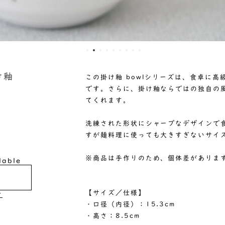
掛け釉
この掛け釉 bowlシリーズは、食卓に
です。さらに、掛け釉ならではの独自の
てくれます。
洗練された形状にシャープなデザインで
すが麺料理に使っても大きすぎないサイ
※商品は手作りのため、個体差がありま
lable
【サイズ／仕様】
け
・口径（内径）：15.3cm
・高さ：8.5cm