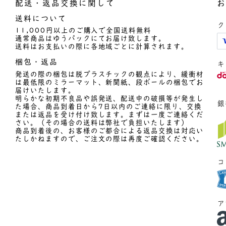
配送・返品交換に関して
お
送料について
ク
11,000円以上のご購入で全国送料無料
通常商品はゆうパックにてお届け致します。
送料はお支払いの際に各地域ごとに計算されます。
梱包・返品
キ
発送の際の梱包は脱プラスチックの観点により、緩衝材
は最低限のミラーマット、新聞紙、段ボールの梱包でお
届けいたします。
明らかな初期不良品や誤発送、配送中の破損等が発生し
銀
た場合、商品到着日から7日以内のご連絡に限り、交換
または返品を受け付け致します。まずは一度ご連絡くだ
さい。（その場合の送料は弊社で負担いたします）
商品到着後の、お客様のご都合による返品交換は対応い
たしかねますので、ご注文の際は再度ご確認ください。
コ
ア