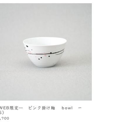
WEB限定― ピンク掛け釉 bowl ー
S）
,700