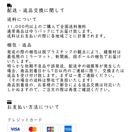
配送・返品交換に関して
送料について
11,000円以上のご購入で全国送料無料
通常商品はゆうパックにてお届け致します。
送料はお支払いの際に各地域ごとに計算されます。
梱包・返品
発送の際の梱包は脱プラスチックの観点により、緩衝材は
最低限のミラーマット、新聞紙、段ボールの梱包でお届け
いたします。
明らかな初期不良品や誤発送、配送中の破損等が発生した
場合、商品到着日から7日以内のご連絡に限り、交換または
返品を受け付け致します。まずは一度ご連絡ください。
（その場合の送料は弊社で負担いたします）
商品到着後の、お客様のご都合による返品交換は対応いた
しかねますので、ご注文の際は再度ご確認ください。
お支払い方法について
クレジットカード