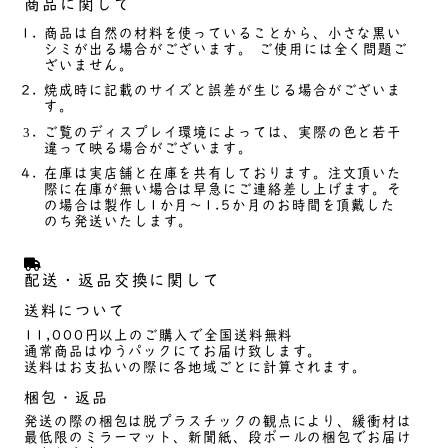
商品に関して
商品は自然の材料を使っていることから、小さな黒い
シミが出る場合がございます。 ご使用には全く問題ご
ざいません。
焼成時に記載のサイズと誤差が生じる場合がございま
す。
ご覧のディスプレイ環境によっては、実際の色と若干
違って映る場合がございます。
在庫は実店舗と在庫を共有しております。注文頂いた
際に在庫が無い場合は早急にご連絡差し上げます。そ
の場合は製作し1か月～1.5か月のお時間を頂戴した
のち発送いたします。
配送・返品交換に関して
送料について
11,000円以上のご購入で全国送料無料
通常商品はゆうパックにてお届け致します。
送料はお支払いの際に各地域ごとに計算されます。
梱包・返品
発送の際の梱包は脱プラスチックの観点により、緩衝材は
最低限のミラーマット、新聞紙、段ボールの梱包でお届け